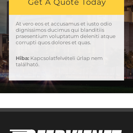
Get A Quote Today
At vero eos et accusamus et iusto odio
dignissimos ducimus qui blanditiis
praesentium voluptatum deleniti atque
corrupti quos dolores et quas.
Hiba:
Kapcsolatfelvételi űrlap nem
található.