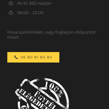
Az év 365 napján
06:00 - 23:00
Hívja szerelőnket, vagy foglaljon időpontot
most!
06 80 81 80 80