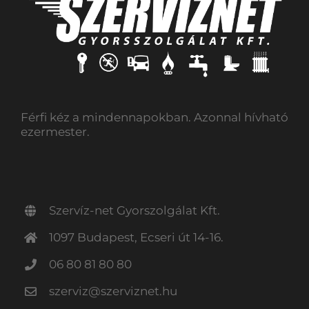
Férfi kéz a mindennapokban. Azonnal hívható
ezermester.
Szervíz-net Gyorszolgálat Kft.
1097 Budapest, Ecseri út 14-16.
06 80 81 80 80
szerviz@szerviznet.hu